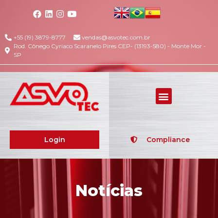
+55 (19) 3879-8777
vendas@asvotec.com.br
Rod. Cônego Cyriaco Scaranelo Pires CEP- (13193-580) - Monte Mor -
SP
Login
Compliance
Notícias