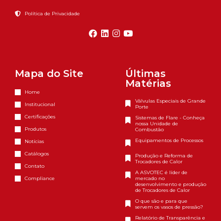
Política de Privacidade
Mapa do Site
Últimas
Matérias
Home
Válvulas Especiais de Grande
Institucional
Porte
Certificações
Sistemas de Flare - Conheça
nossa Unidade de
Produtos
Combustão
Equipamentos de Processos
Notícias
Catálogos
Produção e Reforma de
Trocadores de Calor
Contato
A ASVOTEC é líder de
Compliance
mercado no
desenvolvimento e produção
de Trocadores de Calor
O que são e para que
servem os vasos de pressão?
Relatório de Transparência e