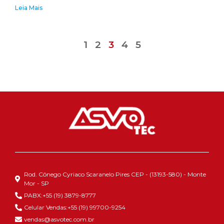
Leia Mais
1
2
3
4
5
Rod. Cônego Cyriaco Scaranelo Pires CEP - (13193-580) - Monte
Mor - SP
PABX:+55 (19) 3879-8777
Celular Vendas:+55 (19) 99700-9254
vendas@asvotec.com.br