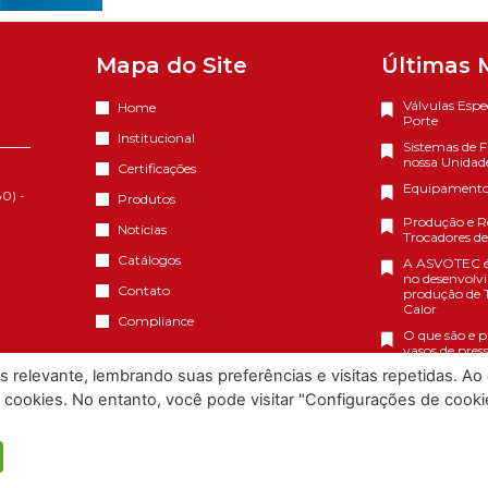
Mapa do Site
Últimas 
Válvulas Espe
Home
Porte
Institucional
Sistemas de F
nossa Unida
Certificações
Equipamentos
0) -
Produtos
Produção e R
Notícias
Trocadores de
Catálogos
A ASVOTEC é 
no desenvolv
Contato
produção de 
Calor
Compliance
O que são e p
vasos de pres
relevante, lembrando suas preferências e visitas repetidas. Ao c
Relatório de 
Igualdade Sala
okies. No entanto, você pode visitar "Configurações de cooki
2026
Serviços em T
Calor Casco 