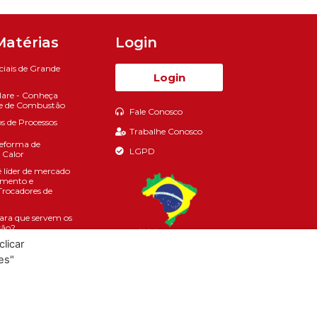
Matérias
Login
ciais de Grande
Login
lare - Conheça
de de Combustão
Fale Conosco
 de Processos
Trabalhe Conosco
eforma de
LGPD
 Calor
líder de mercado
imento e
Trocadores de
ara que servem os
são?
licar
Transparência e
rial - 1º Semestre
es"
rocadores de
e Tubo