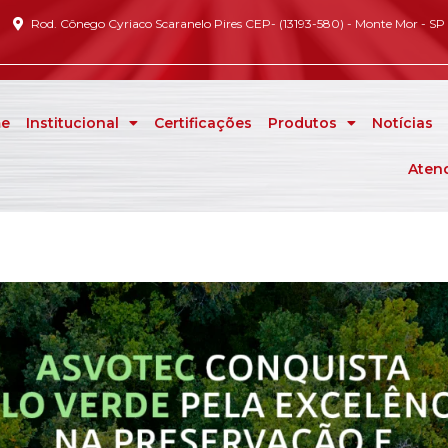
Rod. Cônego Cyriaco Scaranelo Pires CEP- (13193-580) - Monte Mor - SP
e
Institucional
Certificações
Produtos
Notícias
Aten