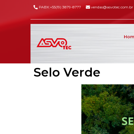
PABX:+55(19) 3879-8777
vendas@asvotec.com.br
Hom
Selo Verde