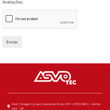
Avaliações.
Enviar
Rod. Cônego Cyriaco Scaranelo Pires CEP- (13193-580) - Monte
Mor - SP