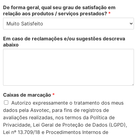
de
de
de
de
de
5
5
5
5
5
De forma geral, qual seu grau de satisfação em
relação aos produtos / serviços prestados?
*
Em caso de reclamações e/ou sugestões descreva
abaixo
Caixas de marcação
*
Autorizo expressamente o tratamento dos meus
dados pela Asvotec, para fins de registros de
avaliações realizadas, nos termos da Política de
Privacidade, Lei Geral de Proteção de Dados (LGPD),
Lei nº 13.709/18 e Procedimentos Internos de