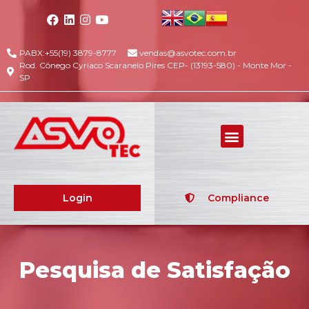
PABX:+55(19) 3879-8777
vendas@asvotec.com.br
Rod. Cônego Cyriaco Scaranelo Pires CEP- (13193-580) - Monte Mor -
SP
Login
Compliance
Pesquisa de Satisfação