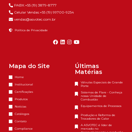
PABX:+55 (19) 3879-8777
Celular Vendas:+55 (19) 99700-9254
vendas@asvotec.com.br
Política de Privacidade
Mapa do Site
Últimas
Matérias
Home
Válvulas Especiais de Grande
Institucional
Porte
Certificações
Sistemas de Flare - Conheça
nossa Unidade de
Produtos
Combustão
Equipamentos de Processos
Notícias
Catálogos
Produção e Reforma de
Trocadores de Calor
Contato
A ASVOTEC é líder de
Compliance
mercado no