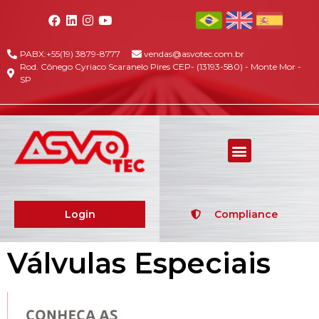
PABX:+55(19) 3879-8777
vendas@asvotec.com.br
Rod. Cônego Cyriaco Scaranelo Pires CEP- (13193-580) - Monte Mor -
SP
Login
Compliance
Válvulas Especiais