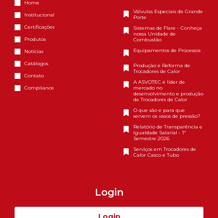
Home
Válvulas Especiais de Grande
Institucional
Porte
Certificações
Sistemas de Flare - Conheça
nossa Unidade de
Produtos
Combustão
Equipamentos de Processos
Notícias
Catálogos
Produção e Reforma de
Trocadores de Calor
Contato
A ASVOTEC é líder de
Compliance
mercado no
desenvolvimento e produção
de Trocadores de Calor
O que são e para que
servem os vasos de pressão?
Relatório de Transparência e
Igualdade Salarial - 1º
Semestre 2026
Serviços em Trocadores de
Calor Casco e Tubo
Login
Login