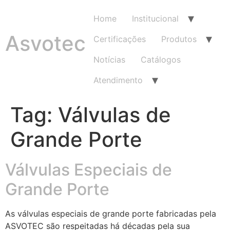
Home
Institucional
Asvotec
Certificações
Produtos
Notícias
Catálogos
Atendimento
Tag:
Válvulas de
Grande Porte
Válvulas Especiais de
Grande Porte
As válvulas especiais de grande porte fabricadas pela
ASVOTEC são respeitadas há décadas pela sua