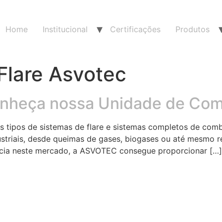
Home
Institucional
Certificações
Produtos
Flare Asvotec
Conheça nossa Unidade de Co
s tipos de sistemas de flare e sistemas completos de co
ustriais, desde queimas de gases, biogases ou até mesmo 
ência neste mercado, a ASVOTEC consegue proporcionar […]