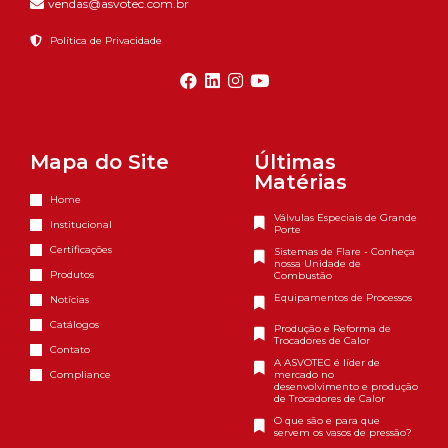
vendas@asvotec.com.br
Política de Privacidade
Mapa do Site
Últimas
Matérias
Home
Válvulas Especiais de Grande
Institucional
Porte
Certificações
Sistemas de Flare - Conheça
nossa Unidade de
Produtos
Combustão
Equipamentos de Processos
Notícias
Catálogos
Produção e Reforma de
Trocadores de Calor
Contato
A ASVOTEC é líder de
Compliance
mercado no
desenvolvimento e produção
de Trocadores de Calor
O que são e para que
servem os vasos de pressão?