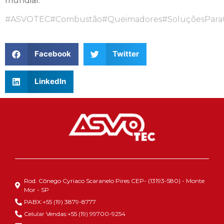
mundial.
#ASVOTEC
#Combustão
#Queimadores
#SoluçõesPar
Facebook
Twitter
LinkedIn
Rod. Cônego Cyriaco Scaranelo Pires CEP- (13193-580) - Monte
Mor - SP
PABX:+55 (19) 3879-8777
Celular Vendas:+55 (19) 99700-9254