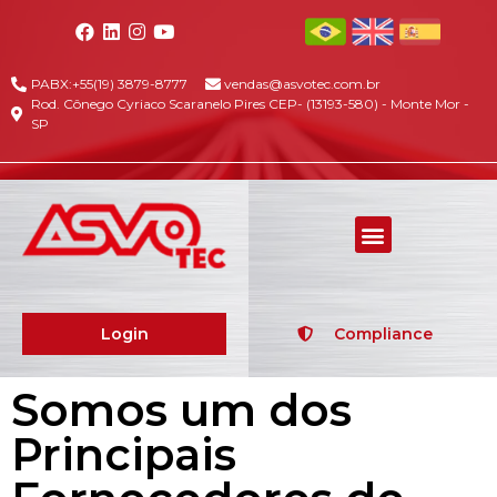
PABX:+55(19) 3879-8777
vendas@asvotec.com.br
Rod. Cônego Cyriaco Scaranelo Pires CEP- (13193-580) - Monte Mor -
SP
Login
Compliance
Somos um dos
Principais