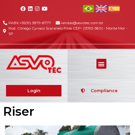
PABX:+55(19) 3879-8777
vendas@asvotec.com.br
Rod. Cônego Cyriaco Scaranelo Pires CEP- (13193-580) - Monte Mor -
SP
Login
Compliance
Riser