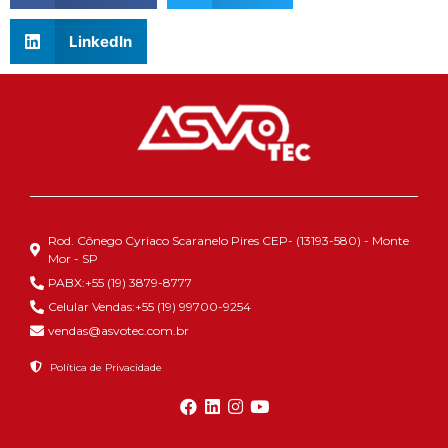
LinkedIn
Rod. Cônego Cyriaco Scaranelo Pires CEP- (13193-580) - Monte
Mor - SP
PABX:+55 (19) 3879-8777
Celular Vendas:+55 (19) 99700-9254
vendas@asvotec.com.br
Política de Privacidade