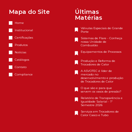
Mapa do Site
Últimas
Matérias
Home
Válvulas Especiais de Grande
Institucional
Porte
Certificações
Sistemas de Flare - Conheça
nossa Unidade de
Produtos
Combustão
Equipamentos de Processos
Notícias
Catálogos
Produção e Reforma de
Trocadores de Calor
Contato
A ASVOTEC é líder de
Compliance
mercado no
desenvolvimento e produção
de Trocadores de Calor
O que são e para que
servem os vasos de pressão?
Relatório de Transparência e
Igualdade Salarial - 1º
Semestre 2026
Serviços em Trocadores de
Calor Casco e Tubo