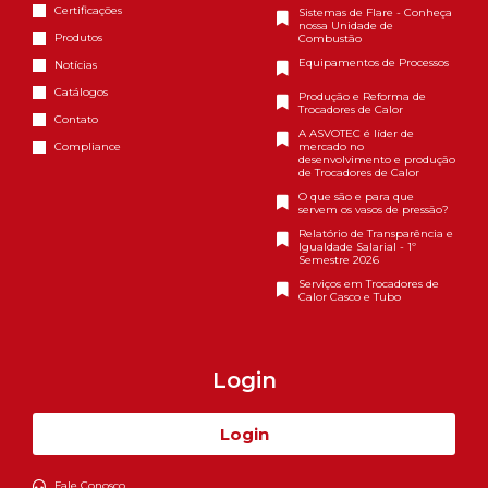
Certificações
Sistemas de Flare - Conheça
nossa Unidade de
Produtos
Combustão
Equipamentos de Processos
Notícias
Catálogos
Produção e Reforma de
Trocadores de Calor
Contato
A ASVOTEC é líder de
Compliance
mercado no
desenvolvimento e produção
de Trocadores de Calor
O que são e para que
servem os vasos de pressão?
Relatório de Transparência e
Igualdade Salarial - 1º
Semestre 2026
Serviços em Trocadores de
Calor Casco e Tubo
Login
Login
Fale Conosco