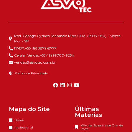
Rod. Cônego Cyriaco Scaranelo Pires CEP- (13193-580) - Monte
Mor - SP
PABX:+55 (19) 3879-8777
Celular Vendas:+55 (19) 99700-9254
vendas@asvotec.com.br
Política de Privacidade
Mapa do Site
Últimas
Matérias
Home
Válvulas Especiais de Grande
Institucional
Porte