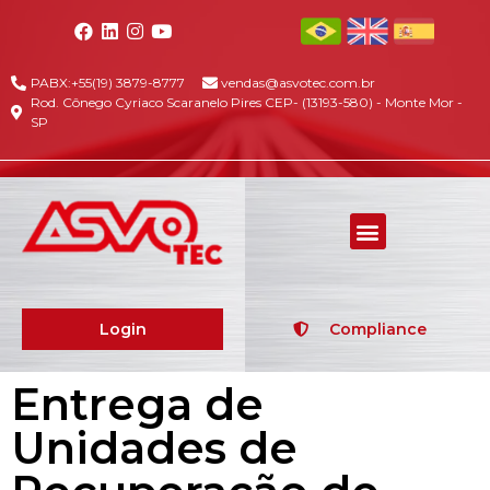
PABX:+55(19) 3879-8777
vendas@asvotec.com.br
Rod. Cônego Cyriaco Scaranelo Pires CEP- (13193-580) - Monte Mor -
SP
Login
Compliance
Entrega de
Unidades de