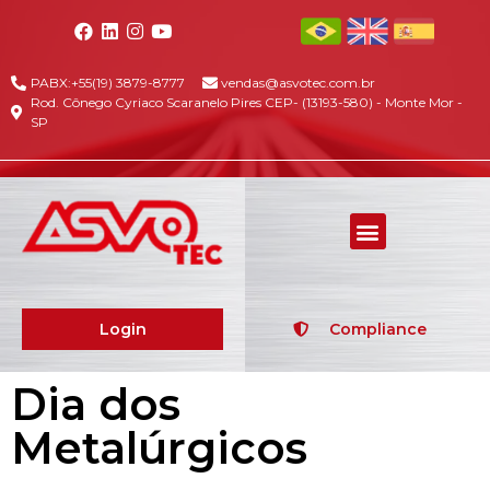
PABX:+55(19) 3879-8777
vendas@asvotec.com.br
Rod. Cônego Cyriaco Scaranelo Pires CEP- (13193-580) - Monte Mor -
SP
Login
Compliance
Dia dos
Metalúrgicos