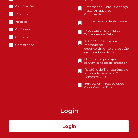
Porte
Certificações
Sistemas de Flare - Conheça
nossa Unidade de
Produtos
Combustão
Equipamentos de Processos
Notícias
Catálogos
Produção e Reforma de
Trocadores de Calor
Contato
A ASVOTEC é líder de
Compliance
mercado no
desenvolvimento e produção
de Trocadores de Calor
O que são e para que
servem os vasos de pressão?
Relatório de Transparência e
Igualdade Salarial - 1º
Semestre 2026
Serviços em Trocadores de
Calor Casco e Tubo
Login
Login